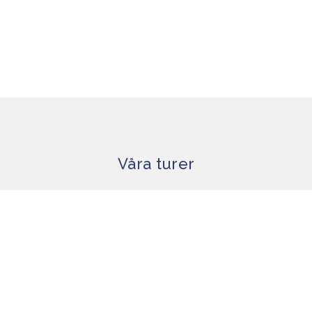
Våra turer
Krabbfisketur
Fisketur
Hummersafari
Kräftfiske
Skärgårdsturer
Kontakta oss